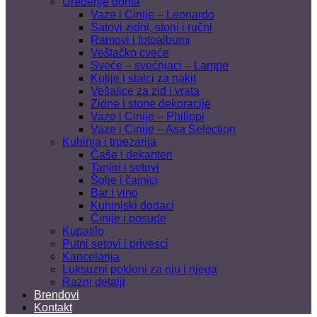
Uređenje doma
Vaze i Cinije – Leonardo
Satovi zidni, stoni i ručni
Ramovi i fotoalbumi
Veštačko cveće
Sveće – svećnjaci – Lampe
Kutije i stalci za nakit
Vešalice za zid i vrata
Zidne i stone dekoracije
Vaze i Cinije – Philippi
Vaze i Cinije – Asa Selection
Kuhinja i trpezarija
Čaše i dekanteri
Tanjiri i setovi
Šolje i čajnici
Bar i vino
Kuhinjski dodaci
Činije i posude
Kupatilo
Putni setovi i privesci
Kancelarija
Luksuzni pokloni za nju i njega
Razni detalji
Brendovi
Kontakt