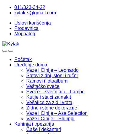
Skip
Skip
011/323-34-22
to
to
kytakrs@gmail.com
navigation
content
Uslovi korišćenja
Prodavnica
Moj nalog
Početak
Uređenje doma
Vaze i Cinije – Leonardo
Satovi zidni, stoni i ručni
Ramovi i fotoalbumi
Veštačko cveće
Sveće – svećnjaci – Lampe
Kutije i stalci za nakit
Vešalice za zid i vrata
Zidne i stone dekoracije
Vaze i Cinije – Asa Selection
Vaze i Cinije – Philippi
Kuhinja i trpezarija
Čaše i dekanteri