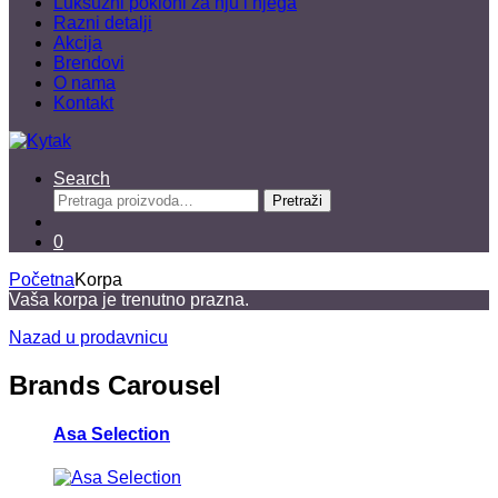
Luksuzni pokloni za nju i njega
Razni detalji
Akcija
Brendovi
O nama
Kontakt
Search
Pretraga
Pretraži
za:
0
Početna
Korpa
Vaša korpa je trenutno prazna.
Nazad u prodavnicu
Brands Carousel
Asa Selection