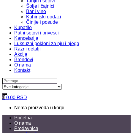
Tanjiri i setovi
Šolje i čajnici
Bar i vino
Kuhinjski dodaci
Činije i posude
Kupatilo
Putni setovi i privesci
Kancelarija
Luksuzni pokloni za nju i njega
Razni detalji
Akcija
Brendovi
O nama
Kontakt
Search
for:
0
0,00
RSD
Nema proizvoda u korpi.
Početna
O nama
Prodavnica