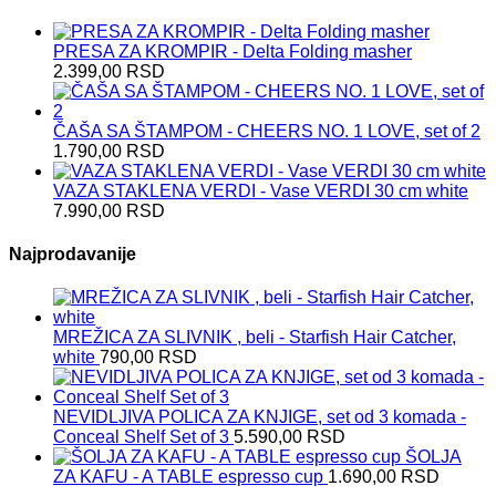
PRESA ZA KROMPIR - Delta Folding masher
2.399,00
RSD
ČAŠA SA ŠTAMPOM - CHEERS NO. 1 LOVE, set of 2
1.790,00
RSD
VAZA STAKLENA VERDI - Vase VERDI 30 cm white
7.990,00
RSD
Najprodavanije
MREŽICA ZA SLIVNIK , beli - Starfish Hair Catcher,
white
790,00
RSD
NEVIDLJIVA POLICA ZA KNJIGE, set od 3 komada -
Conceal Shelf Set of 3
5.590,00
RSD
ŠOLJA
ZA KAFU - A TABLE espresso cup
1.690,00
RSD