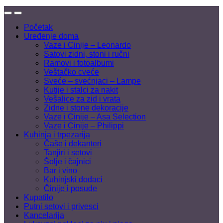
Početak
Uređenje doma
Vaze i Cinije – Leonardo
Satovi zidni, stoni i ručni
Ramovi i fotoalbumi
Veštačko cveće
Sveće – svećnjaci – Lampe
Kutije i stalci za nakit
Vešalice za zid i vrata
Zidne i stone dekoracije
Vaze i Cinije – Asa Selection
Vaze i Cinije – Philippi
Kuhinja i trpezarija
Čaše i dekanteri
Tanjiri i setovi
Šolje i čajnici
Bar i vino
Kuhinjski dodaci
Činije i posude
Kupatilo
Putni setovi i privesci
Kancelarija