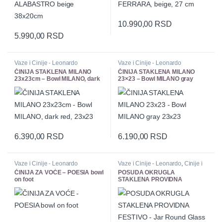
10.990,00
RSD
5.990,00
RSD
Vaze i Cinije - Leonardo
Vaze i Cinije - Leonardo
ČINIJA STAKLENA MILANO
ČINIJA STAKLENA MILANO
23x23cm – Bowl MILANO, dark
23×23 – Bowl MILANO gray
red, 23×23
23×23
6.390,00
RSD
6.190,00
RSD
Vaze i Cinije - Leonardo
Vaze i Cinije - Leonardo
,
Činije i
posude
ČINIJA ZA VOĆE – POESIA bowl
POSUDA OKRUGLA
on foot
STAKLENA PROVIDNA
FESTIVO – Jar Round Glass
Transparent