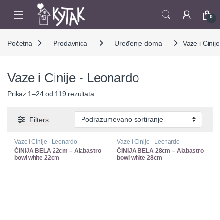
Skip to navigation
Skip to content
0
Početna
Prodavnica
Uređenje doma
Vaze i Cinij
Vaze i Cinije - Leonardo
Prikaz 1–24 od 119 rezultata
Filters
Vaze i Cinije - Leonardo
Vaze i Cinije - Leonardo
ČINIJA BELA 22cm – Alabastro
ČINIJA BELA 28cm – Alabastro
bowl white 22cm
bowl white 28cm