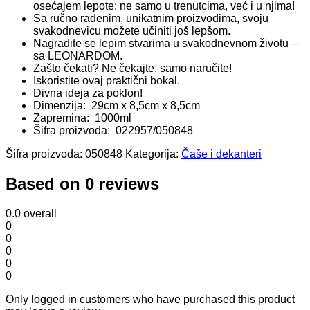
osećajem lepote: ne samo u trenutcima, već i u njima!
Sa ručno rađenim, unikatnim proizvodima, svoju
svakodnevicu možete učiniti još lepšom.
Nagradite se lepim stvarima u svakodnevnom životu –
sa LEONARDOM.
Zašto čekati? Ne čekajte, samo naručite!
Iskoristite ovaj praktični bokal.
Divna ideja za poklon!
Dimenzija: 29cm x 8,5cm x 8,5cm
Zapremina: 1000ml
Šifra proizvoda: 022957/050848
Šifra proizvoda:
050848
Kategorija:
Čaše i dekanteri
Based on 0 reviews
0.0
overall
0
0
0
0
0
Only logged in customers who have purchased this product