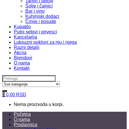
Tanjiri i setovi
Šolje i čajnici
Bar i vino
Kuhinjski dodaci
Činije i posude
Kupatilo
Putni setovi i privesci
Kancelarija
Luksuzni pokloni za nju i njega
Razni detalji
Akcija
Brendovi
O nama
Kontakt
Search
for:
0
0,00
RSD
Nema proizvoda u korpi.
Početna
O nama
Prodavnica