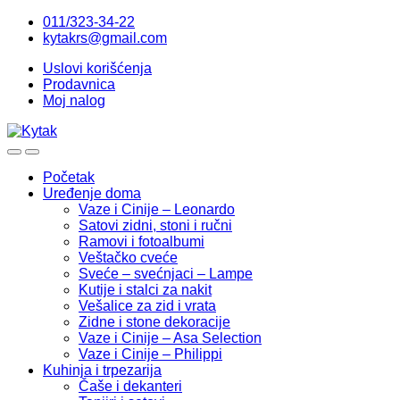
Skip
Skip
011/323-34-22
to
to
kytakrs@gmail.com
navigation
content
Uslovi korišćenja
Prodavnica
Moj nalog
Početak
Uređenje doma
Vaze i Cinije – Leonardo
Satovi zidni, stoni i ručni
Ramovi i fotoalbumi
Veštačko cveće
Sveće – svećnjaci – Lampe
Kutije i stalci za nakit
Vešalice za zid i vrata
Zidne i stone dekoracije
Vaze i Cinije – Asa Selection
Vaze i Cinije – Philippi
Kuhinja i trpezarija
Čaše i dekanteri