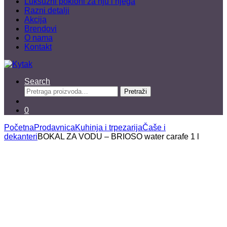
Luksuzni pokloni za nju i njega
Razni detalji
Akcija
Brendovi
O nama
Kontakt
Search
Pretraga
Pretraži
za:
0
Početna
Prodavnica
Kuhinja i trpezarija
Čaše i
dekanteri
BOKAL ZA VODU – BRIOSO water carafe 1 l