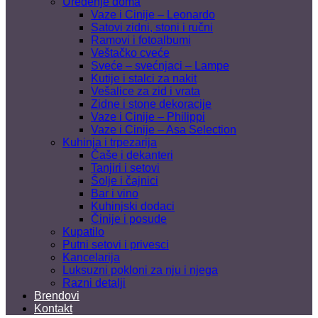
Uređenje doma
Vaze i Cinije – Leonardo
Satovi zidni, stoni i ručni
Ramovi i fotoalbumi
Veštačko cveće
Sveće – svećnjaci – Lampe
Kutije i stalci za nakit
Vešalice za zid i vrata
Zidne i stone dekoracije
Vaze i Cinije – Philippi
Vaze i Cinije – Asa Selection
Kuhinja i trpezarija
Čaše i dekanteri
Tanjiri i setovi
Šolje i čajnici
Bar i vino
Kuhinjski dodaci
Činije i posude
Kupatilo
Putni setovi i privesci
Kancelarija
Luksuzni pokloni za nju i njega
Razni detalji
Brendovi
Kontakt