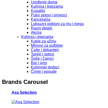
Uređenje doma
Kuhinja i trpezarija
Kupatilo
Putni setovi i privesci
Kancelarija
Luksuzni pokloni za nju i njega
Razni detalji
Akcija
Kuhinja i trpezarija
Kutije za užinu
Mlinovi za so/biber
Čaše i dekanteri
Tanjiri i setovi
Šolje i čajnici
Bar i vino
Kuhinjski dodaci
Činije i posude
Brands Carousel
Asa Selection