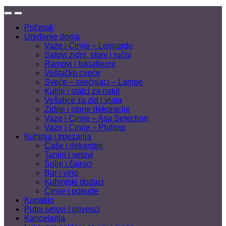
Početak
Uređenje doma
Vaze i Cinije – Leonardo
Satovi zidni, stoni i ručni
Ramovi i fotoalbumi
Veštačko cveće
Sveće – svećnjaci – Lampe
Kutije i stalci za nakit
Vešalice za zid i vrata
Zidne i stone dekoracije
Vaze i Cinije – Asa Selection
Vaze i Cinije – Philippi
Kuhinja i trpezarija
Čaše i dekanteri
Tanjiri i setovi
Šolje i čajnici
Bar i vino
Kuhinjski dodaci
Činije i posude
Kupatilo
Putni setovi i privesci
Kancelarija