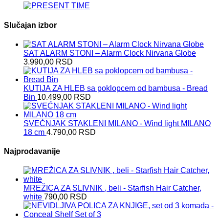
Slučajan izbor
SAT ALARM STONI – Alarm Clock Nirvana Globe
3.990,00
RSD
KUTIJA ZA HLEB sa poklopcem od bambusa - Bread
Bin
10.499,00
RSD
SVEĆNJAK STAKLENI MILANO - Wind light MILANO
18 cm
4.790,00
RSD
Najprodavanije
MREŽICA ZA SLIVNIK , beli - Starfish Hair Catcher,
white
790,00
RSD