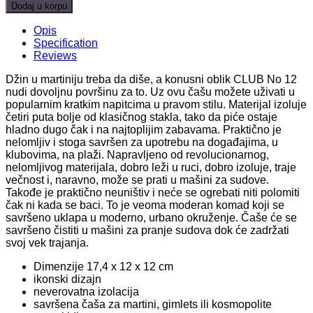
-
Dodaj u korpu
CLUB
NO.
Opis
12
Specification
Superglas
Reviews
Set
of
Džin u martiniju treba da diše, a konusni oblik CLUB No 12
2
nudi dovoljnu površinu za to. Uz ovu čašu možete uživati u
crystal
popularnim kratkim napitcima u pravom stilu. Materijal izoluje
clear
četiri puta bolje od klasičnog stakla, tako da piće ostaje
quantity
hladno dugo čak i na najtoplijim zabavama. Praktično je
nelomljiv i stoga savršen za upotrebu na događajima, u
klubovima, na plaži. Napravljeno od revolucionarnog,
nelomljivog materijala, dobro leži u ruci, dobro izoluje, traje
večnost i, naravno, može se prati u mašini za sudove.
Takođe je praktično neuništiv i neće se ogrebati niti polomiti
čak ni kada se baci. To je veoma moderan komad koji se
savršeno uklapa u moderno, urbano okruženje. Čaše će se
savršeno čistiti u mašini za pranje sudova dok će zadržati
svoj vek trajanja.
Dimenzije 17,4 x 12 x 12 cm
ikonski dizajn
neverovatna izolacija
savršena čaša za martini, gimlets ili kosmopolite