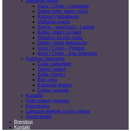
Uređenje doma
Vaze i Cinije – Leonardo
Satovi zidni, stoni i ručni
Ramovi i fotoalbumi
Veštačko cveće
Sveće – svećnjaci – Lampe
Kutije i stalci za nakit
Vešalice za zid i vrata
Zidne i stone dekoracije
Vaze i Cinije – Philippi
Vaze i Cinije – Asa Selection
Kuhinja i trpezarija
Čaše i dekanteri
Tanjiri i setovi
Šolje i čajnici
Bar i vino
Kuhinjski dodaci
Činije i posude
Kupatilo
Putni setovi i privesci
Kancelarija
Luksuzni pokloni za nju i njega
Razni detalji
Brendovi
Kontakt