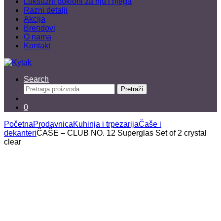
Luksuzni pokloni za nju i njega
Razni detalji
Akcija
Brendovi
O nama
Kontakt
Search
Pretraga
Pretraži
za:
0
Početna
Prodavnica
Kuhinja i trpezarija
Čaše i
dekanteri
ČAŠE – CLUB NO. 12 Superglas Set of 2 crystal
clear