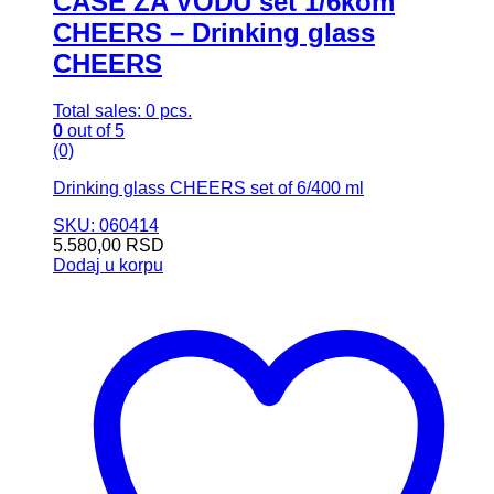
ČAŠE ZA VODU set 1/6kom
CHEERS – Drinking glass
CHEERS
Total sales: 0 pcs.
0
out of 5
(0)
Drinking glass CHEERS set of 6/400 ml
SKU: 060414
5.580,00
RSD
Dodaj u korpu