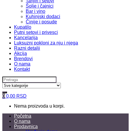
Tanjiri i setovi
Šolje i čajnici
Bar i vino
Kuhinjski dodaci
Činije i posude
Kupatilo
Putni setovi i privesci
Kancelarija
Luksuzni pokloni za nju i njega
Razni detalji
Akcija
Brendovi
O nama
Kontakt
Search
for:
0
0,00
RSD
Nema proizvoda u korpi.
Početna
O nama
Prodavnica