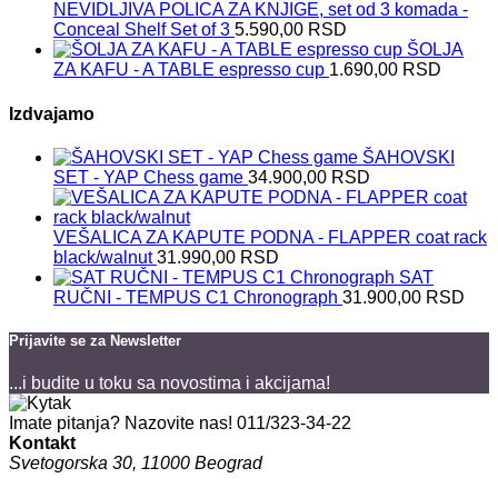
NEVIDLJIVA POLICA ZA KNJIGE, set od 3 komada -
Conceal Shelf Set of 3
5.590,00
RSD
ŠOLJA
ZA KAFU - A TABLE espresso cup
1.690,00
RSD
Izdvajamo
ŠAHOVSKI
SET - YAP Chess game
34.900,00
RSD
VEŠALICA ZA KAPUTE PODNA - FLAPPER coat rack
black/walnut
31.990,00
RSD
SAT
RUČNI - TEMPUS C1 Chronograph
31.900,00
RSD
Prijavite se za Newsletter
...i budite u toku sa novostima i akcijama!
Imate pitanja? Nazovite nas!
011/323-34-22
Kontakt
Svetogorska 30, 11000 Beograd