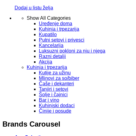
Dodaj u listu želja
Show All Categories
Uređenje doma
Kuhinja i trpezarija
Kupatilo
Putni setovi i privesci
Kancelarija
Luksuzni pokloni za nju i njega
Razni detalji
Akcija
Kuhinja i trpezarija
Kutije za užinu
Mlinovi za so/biber
Čaše i dekanteri
Tanjiri i setovi
Šolje i čajnici
Bar i vino
Kuhinjski dodaci
Činije i posude
Brands Carousel