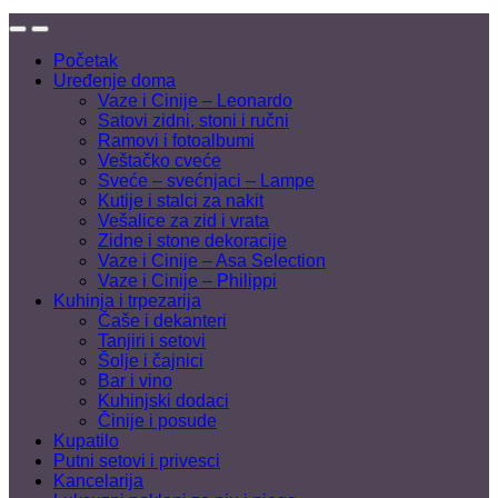
Početak
Uređenje doma
Vaze i Cinije – Leonardo
Satovi zidni, stoni i ručni
Ramovi i fotoalbumi
Veštačko cveće
Sveće – svećnjaci – Lampe
Kutije i stalci za nakit
Vešalice za zid i vrata
Zidne i stone dekoracije
Vaze i Cinije – Asa Selection
Vaze i Cinije – Philippi
Kuhinja i trpezarija
Čaše i dekanteri
Tanjiri i setovi
Šolje i čajnici
Bar i vino
Kuhinjski dodaci
Činije i posude
Kupatilo
Putni setovi i privesci
Kancelarija