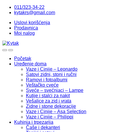
Skip
Skip
011/323-34-22
to
to
kytakrs@gmail.com
navigation
content
Uslovi korišćenja
Prodavnica
Moj nalog
Početak
Uređenje doma
Vaze i Cinije – Leonardo
Satovi zidni, stoni i ručni
Ramovi i fotoalbumi
Veštačko cveće
Sveće – svećnjaci – Lampe
Kutije i stalci za nakit
Vešalice za zid i vrata
Zidne i stone dekoracije
Vaze i Cinije – Asa Selection
Vaze i Cinije – Philippi
Kuhinja i trpezarija
Čaše i dekanteri