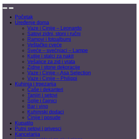
Početak
Uređenje doma
Vaze i Cinije – Leonardo
Satovi zidni, stoni i ručni
Ramovi i fotoalbumi
Veštačko cveće
Sveće – svećnjaci – Lampe
Kutije i stalci za nakit
Vešalice za zid i vrata
Zidne i stone dekoracije
Vaze i Cinije – Asa Selection
Vaze i Cinije – Philippi
Kuhinja i trpezarija
Čaše i dekanteri
Tanjiri i setovi
Šolje i čajnici
Bar i vino
Kuhinjski dodaci
Činije i posude
Kupatilo
Putni setovi i privesci
Kancelarija