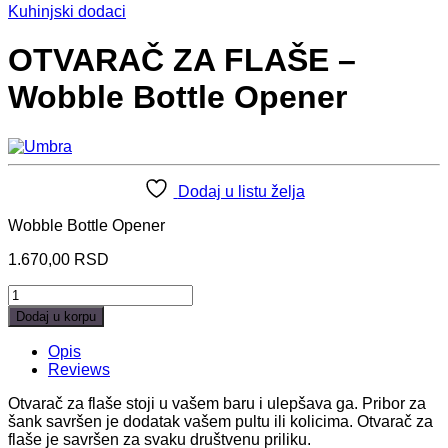
Kuhinjski dodaci
OTVARAČ ZA FLAŠE –
Wobble Bottle Opener
Dodaj u listu želja
Wobble Bottle Opener
1.670,00
RSD
OTVARAČ
ZA
Dodaj u korpu
FLAŠE
-
Opis
Wobble
Reviews
Bottle
Opener
Otvarač za flaše stoji u vašem baru i ulepšava ga. Pribor za
quantity
šank savršen je dodatak vašem pultu ili kolicima. Otvarač za
flaše je savršen za svaku društvenu priliku.