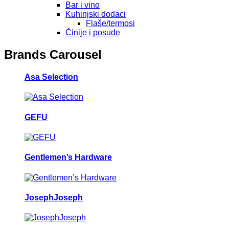
Bar i vino
Kuhinjski dodaci
Flaše/termosi
Činije i posude
Brands Carousel
Asa Selection
GEFU
Gentlemen’s Hardware
JosephJoseph