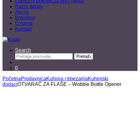
Luksuzni pokloni za nju i njega
Razni detalji
Akcija
Brendovi
O nama
Kontakt
Search
Pretraga
Pretraži
za:
0
Početna
Prodavnica
Kuhinja i trpezarija
Kuhinjski
dodaci
OTVARAČ ZA FLAŠE – Wobble Bottle Opener