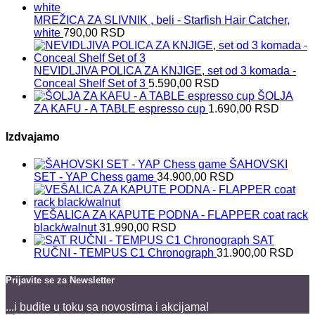
MREŽICA ZA SLIVNIK , beli - Starfish Hair Catcher,
white
790,00
RSD
NEVIDLJIVA POLICA ZA KNJIGE, set od 3 komada -
Conceal Shelf Set of 3
5.590,00
RSD
ŠOLJA
ZA KAFU - A TABLE espresso cup
1.690,00
RSD
Izdvajamo
ŠAHOVSKI
SET - YAP Chess game
34.900,00
RSD
VEŠALICA ZA KAPUTE PODNA - FLAPPER coat rack
black/walnut
31.990,00
RSD
SAT
RUČNI - TEMPUS C1 Chronograph
31.900,00
RSD
Prijavite se za Newsletter
...i budite u toku sa novostima i akcijama!