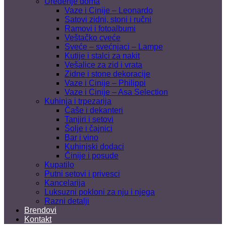
Uređenje doma
Vaze i Cinije – Leonardo
Satovi zidni, stoni i ručni
Ramovi i fotoalbumi
Veštačko cveće
Sveće – svećnjaci – Lampe
Kutije i stalci za nakit
Vešalice za zid i vrata
Zidne i stone dekoracije
Vaze i Cinije – Philippi
Vaze i Cinije – Asa Selection
Kuhinja i trpezarija
Čaše i dekanteri
Tanjiri i setovi
Šolje i čajnici
Bar i vino
Kuhinjski dodaci
Činije i posude
Kupatilo
Putni setovi i privesci
Kancelarija
Luksuzni pokloni za nju i njega
Razni detalji
Brendovi
Kontakt