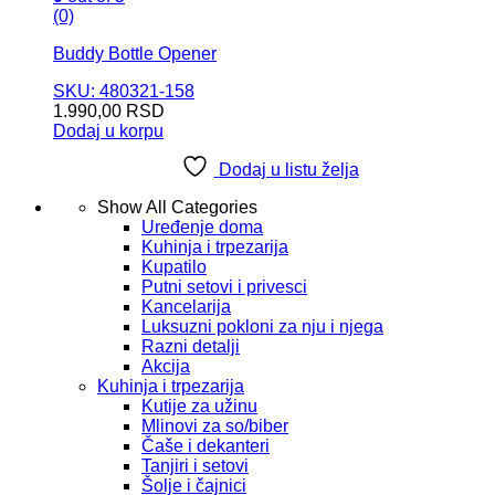
(0)
Buddy Bottle Opener
SKU: 480321-158
1.990,00
RSD
Dodaj u korpu
Dodaj u listu želja
Show All Categories
Uređenje doma
Kuhinja i trpezarija
Kupatilo
Putni setovi i privesci
Kancelarija
Luksuzni pokloni za nju i njega
Razni detalji
Akcija
Kuhinja i trpezarija
Kutije za užinu
Mlinovi za so/biber
Čaše i dekanteri
Tanjiri i setovi
Šolje i čajnici