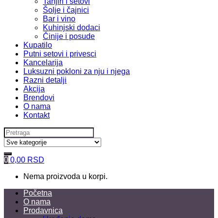
Tanjiri i setovi
Šolje i čajnici
Bar i vino
Kuhinjski dodaci
Činije i posude
Kupatilo
Putni setovi i privesci
Kancelarija
Luksuzni pokloni za nju i njega
Razni detalji
Akcija
Brendovi
O nama
Kontakt
Search
for:
0
0,00
RSD
Nema proizvoda u korpi.
Početna
O nama
Prodavnica