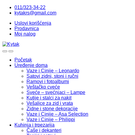
Skip
Skip
011/323-34-22
to
to
kytakrs@gmail.com
navigation
content
Uslovi korišćenja
Prodavnica
Moj nalog
Početak
Uređenje doma
Vaze i Cinije – Leonardo
Satovi zidni, stoni i ručni
Ramovi i fotoalbumi
Veštačko cveće
Sveće – svećnjaci – Lampe
Kutije i stalci za nakit
Vešalice za zid i vrata
Zidne i stone dekoracije
Vaze i Cinije – Asa Selection
Vaze i Cinije – Philippi
Kuhinja i trpezarija
Čaše i dekanteri