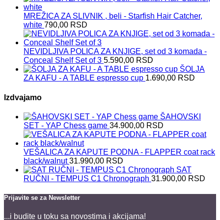
MREŽICA ZA SLIVNIK , beli - Starfish Hair Catcher,
white
790,00
RSD
NEVIDLJIVA POLICA ZA KNJIGE, set od 3 komada -
Conceal Shelf Set of 3
5.590,00
RSD
ŠOLJA
ZA KAFU - A TABLE espresso cup
1.690,00
RSD
Izdvajamo
ŠAHOVSKI
SET - YAP Chess game
34.900,00
RSD
VEŠALICA ZA KAPUTE PODNA - FLAPPER coat rack
black/walnut
31.990,00
RSD
SAT
RUČNI - TEMPUS C1 Chronograph
31.900,00
RSD
Prijavite se za Newsletter
...i budite u toku sa novostima i akcijama!