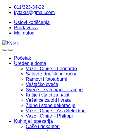
Skip
Skip
011/323-34-22
to
to
kytakrs@gmail.com
navigation
content
Uslovi korišćenja
Prodavnica
Moj nalog
Početak
Uređenje doma
Vaze i Cinije – Leonardo
Satovi zidni, stoni i ručni
Ramovi i fotoalbumi
Veštačko cveće
Sveće – svećnjaci – Lampe
Kutije i stalci za nakit
Vešalice za zid i vrata
Zidne i stone dekoracije
Vaze i Cinije – Asa Selection
Vaze i Cinije – Philippi
Kuhinja i trpezarija
Čaše i dekanteri