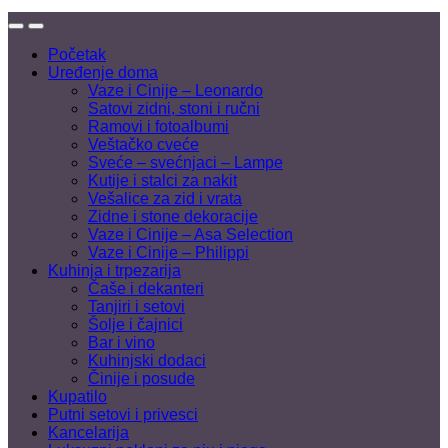
Početak
Uređenje doma
Vaze i Cinije – Leonardo
Satovi zidni, stoni i ručni
Ramovi i fotoalbumi
Veštačko cveće
Sveće – svećnjaci – Lampe
Kutije i stalci za nakit
Vešalice za zid i vrata
Zidne i stone dekoracije
Vaze i Cinije – Asa Selection
Vaze i Cinije – Philippi
Kuhinja i trpezarija
Čaše i dekanteri
Tanjiri i setovi
Šolje i čajnici
Bar i vino
Kuhinjski dodaci
Činije i posude
Kupatilo
Putni setovi i privesci
Kancelarija