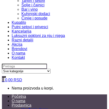
Tanjiri i setovi
Šolje i čajnici
Bar i vino
Kuhinjski dodaci
Činije i posude
Kupatilo
Putni setovi i privesci
Kancelarija
Luksuzni pokloni za nju i njega
Razni detalji
Akcija
Brendovi
O nama
Kontakt
Search
for:
0
0,00
RSD
Nema proizvoda u korpi.
Početna
O nama
Prodavnica