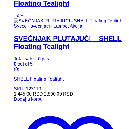
Floating Tealight
-
50%
Sveće - svećnjaci - Lampe
,
Akcija
SVEĆNJAK PLUTAJUĆI – SHELL
Floating Tealight
Total sales: 0 pcs.
0
out of 5
(0)
SHELL Floating Tealight
SKU: 123119
1.445,00
RSD
2.890,00
RSD
Dodaj u korpu