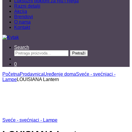
Luksuzni pokloni za nju i njega
Razni detalji
Akcija
Brendovi
O nama
Kontakt
Search
Pretraga
Pretraži
za:
0
Početna
Prodavnica
Uređenje doma
Sveće - svećnjaci -
Lampe
LOUISIANA Lantern
Sveće - svećnjaci - Lampe