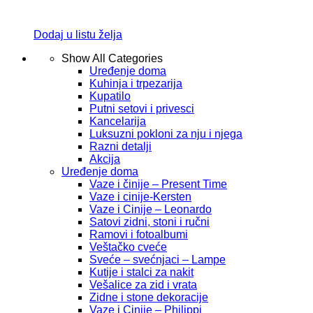
Dodaj u listu želja
Show All Categories
Uređenje doma
Kuhinja i trpezarija
Kupatilo
Putni setovi i privesci
Kancelarija
Luksuzni pokloni za nju i njega
Razni detalji
Akcija
Uređenje doma
Vaze i činije – Present Time
Vaze i cinije-Kersten
Vaze i Cinije – Leonardo
Satovi zidni, stoni i ručni
Ramovi i fotoalbumi
Veštačko cveće
Sveće – svećnjaci – Lampe
Kutije i stalci za nakit
Vešalice za zid i vrata
Zidne i stone dekoracije
Vaze i Cinije – Philippi