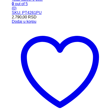
0
out of 5
(0)
SKU: PT4261PU
2.790,00
RSD
Dodaj u korpu