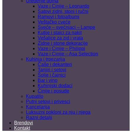
Uređenje doma
Vaze i Cinije – Leonardo
Satovi zidni, stoni i ručni
Ramovi i fotoalbumi
Veštačko cveće
Sveće – svećnjaci – Lampe
Kutije i stalci za nakit
Vešalice za zid i vrata
Zidne i stone dekoracije
Vaze i Cinije – Philippi
Vaze i Cinije – Asa Selection
Kuhinja i trpezarija
Čaše i dekanteri
Tanjiri i setovi
Šolje i čajnici
Bar i vino
Kuhinjski dodaci
Činije i posude
Kupatilo
Putni setovi i privesci
Kancelarija
Luksuzni pokloni za nju i njega
Razni detalji
Brendovi
Kontakt