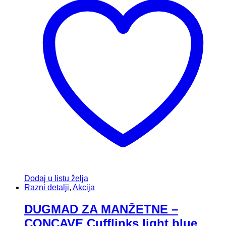
Dodaj u listu želja
Razni detalji
,
Akcija
DUGMAD ZA MANŽETNE –
CONCAVE Cufflinks light blue