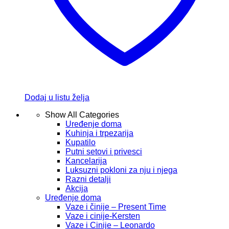
Dodaj u listu želja
Show All Categories
Uređenje doma
Kuhinja i trpezarija
Kupatilo
Putni setovi i privesci
Kancelarija
Luksuzni pokloni za nju i njega
Razni detalji
Akcija
Uređenje doma
Vaze i činije – Present Time
Vaze i cinije-Kersten
Vaze i Cinije – Leonardo