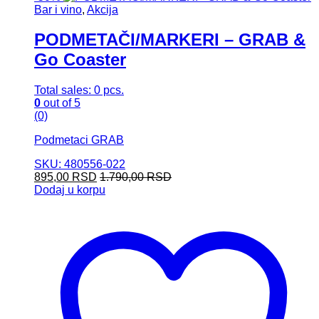
Bar i vino
,
Akcija
PODMETAČI/MARKERI – GRAB &
Go Coaster
Total sales: 0 pcs.
0
out of 5
(0)
Podmetaci GRAB
SKU: 480556-022
895,00
RSD
1.790,00
RSD
Dodaj u korpu